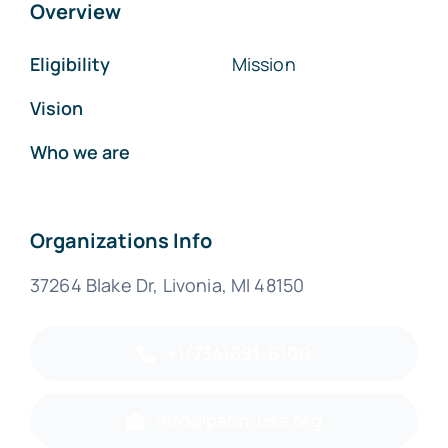
Overview
Eligibility
Mission
Vision
Who we are
Organizations Info
37264 Blake Dr, Livonia, MI 48150
+1(734)691-6100
info@paon-usa.org