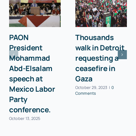
PAON
Thousands
President
walk in Detroit
Mohammad
requesting a
Abd-Elsalam
ceasefire in
speech at
Gaza
Mexico Labor
October 29, 2023
|
0
Comments
Party
conference.
October 13, 2025