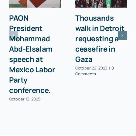
PAON
Thousands
President
walk in Detroit
Mohammad
requesting a
Abd-Elsalam
ceasefire in
speech at
Gaza
Mexico Labor
October 29, 2023
|
0
Comments
Party
conference.
October 13, 2025