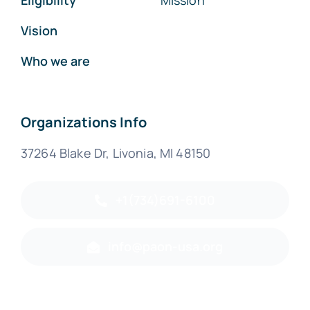
Eligibility
Mission
Vision
Who we are
Organizations Info
37264 Blake Dr, Livonia, MI 48150
+1(734)691-6100
info@paon-usa.org